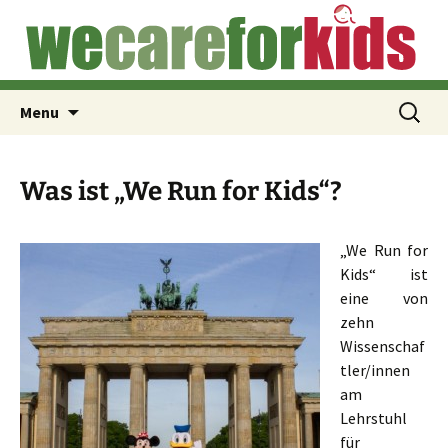
Für die medizinische Versorgung von Kindern
Skip
We Run for Kids (de)
to
auf der Flucht
content
Search
Menu
for:
Was ist „We Run for Kids“?
„We Run for
Kids“ ist
eine von
zehn
Wissenschaf
tler/innen
am
Lehrstuhl
für