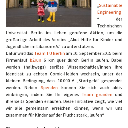
„
Sustainable
Engineering
“ der
Technischen
Universität Berlin ins Leben gerufene Aktion, um die
großartige Arbeit des Vereins „Akut-Hilfe für Kinder und
Jugendliche im Libanon e.V.“ zu unterstützen.
Dafür wird das
Team TU Berlin
am 10. September 2015 beim
Firmenlauf
b2run
6 km quer durch Berlin laufen. Dabei
werden (halbwegs) seriöse Wissenschaftler/innen ihre
Identität zu echten Comic-Helden wechseln, unter der
kleinen Bedingung, dass 10.000 € „Startgeld“ gespendet
werden. Neben
Spenden
können Sie sich auch aktiv
einbringen, indem Sie Ihr eigenes
Team gründen
und
ihrerseits Spenden erlaufen. Diese Initiative zeigt, wie viel
wir alle gemeinsam erreichen können, wenn wir uns
zusammen für Kinder auf der Flucht stark „laufen“.