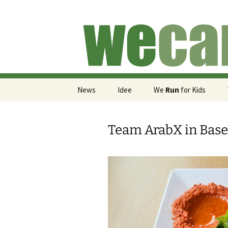
Für die medizinische Versorgun
Skip
to
content
We Run for
News
Idee
We
Run
for Kids
Mitmachen
Team ArabX in Base
Spenden
TU Berlin