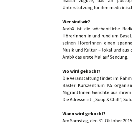
Massa zugute, das an postope
Unterstützung für ihre medizinis
Wer sind wir?
ArabX ist die wöchentliche Radi
HörerInnen in und rund um Basel.
seinen HörerInnen einen spanne
Musik und Kultur – lokal und aus
ArabX das erste Mal auf Sendung.
Wo wird gekocht?
Die Veranstaltung findet im Rahme
Basler Kurszentrum K5 organisi
MigrantInnen Gerichte aus ihrem 
Die Adresse ist: „Soup & Chill“, So
Wann wird gekocht?
Am Samstag, den 31. Oktober 2015 