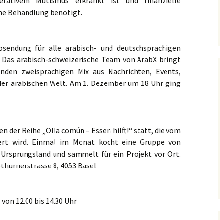
rativem Mutismus erkrankt ist und finanzielle
che Behandlung benötigt.
osendung für alle arabisch- und deutschsprachigen
 Das arabisch-schweizerische Team von ArabX bringt
nden zweisprachigen Mix aus Nachrichten, Events,
 der arabischen Welt. Am 1. Dezember um 18 Uhr ging
n der Reihe „Olla común – Essen hilft!“ statt, die vom
ert wird. Einmal im Monat kocht eine Gruppe von
Ursprungsland und sammelt für ein Projekt vor Ort.
lothurnerstrasse 8, 4053 Basel
von 12.00 bis 14.30 Uhr