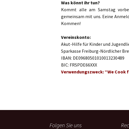
Was könnt ihr tun?
Kommt alle am Samstag vorbei,
gemeinsam mit uns. Eeine Anmeldun
Kommen!
Vereinskonto:
Akut-Hilfe für Kinder und Jugendli
Sparkasse Freiburg-Nördlicher Br
IBAN: DE09680501010013230489
BIC: FRSPDE66XXX
Verwendungszweck: “We Cook fo
Folgen Sie uns
Rec