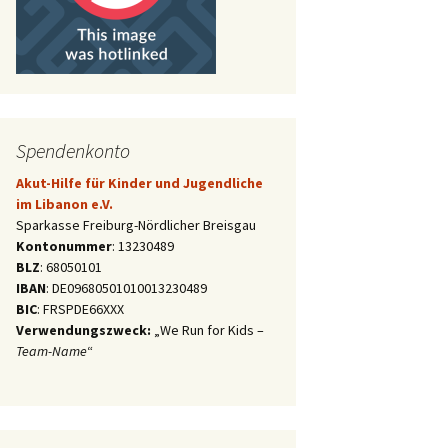
Spendenkonto
Akut-Hilfe für Kinder und Jugendliche
im Libanon e.V.
Sparkasse Freiburg-Nördlicher Breisgau
Kontonummer
: 13230489
BLZ
: 68050101
IBAN
: DE09680501010013230489
BIC
: FRSPDE66XXX
Verwendungszweck:
„We Run for Kids –
Team-Name
“