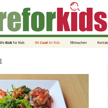
g von Kindern auf der Flucht
 Kids (de)
We
Kick
for Kids
We
Cook
for Kids
Mitmachen
Kontak
Hays AG vs. Nu3 GmbH
Team ArabX in Basel
l