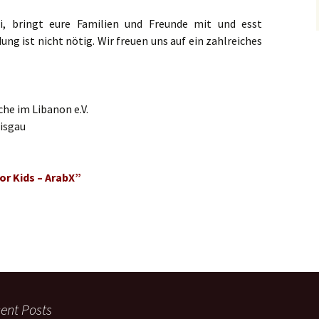
 bringt eure Familien und Freunde mit und esst
g ist nicht nötig. Wir freuen uns auf ein zahlreiches
che im Libanon e.V.
eisgau
r Kids – ArabX”
ent Posts