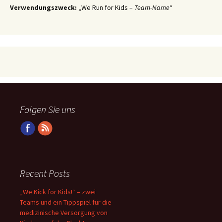
Verwendungszweck:
„We Run for Kids –
Team-Name
“
Folgen Sie uns
Recent Posts
„We Kick for Kids!“ – zwei
Teams und ein Tippspiel für die
medizinische Versorgung von