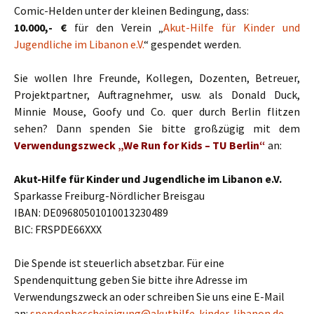
Comic-Helden unter der kleinen Bedingung, dass:
10.000,- €
für den Verein „
Akut-Hilfe für Kinder und
Jugendliche im Libanon e.V.
“ gespendet werden.
Sie wollen Ihre Freunde, Kollegen, Dozenten, Betreuer,
Projektpartner, Auftragnehmer, usw. als Donald Duck,
Minnie Mouse, Goofy und Co. quer durch Berlin flitzen
sehen? Dann spenden Sie bitte großzügig mit dem
Verwendungszweck „We Run for Kids – TU Berlin“
an:
Akut-Hilfe für Kinder und Jugendliche im Libanon e.V.
Sparkasse Freiburg-Nördlicher Breisgau
IBAN: DE09680501010013230489
BIC: FRSPDE66XXX
Die Spende ist steuerlich absetzbar. Für eine
Spendenquittung geben Sie bitte ihre Adresse im
Verwendungszweck an oder schreiben Sie uns eine E-Mail
an:
spendenbescheinigung@akuthilfe-kinder-libanon.de