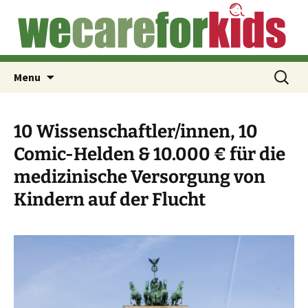
Für die medizinische Versorgung von Kindern
Skip
We Run for Kids (de)
to
auf der Flucht
content
Search
Menu
for:
10 Wissenschaftler/innen, 10
Comic-Helden & 10.000 € für die
medizinische Versorgung von
Kindern auf der Flucht